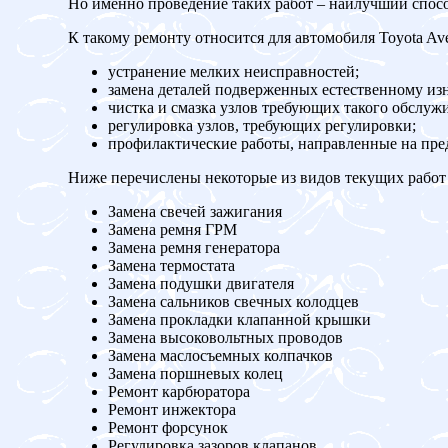
Но именно проведение таких работ – наилучший спос
К такому ремонту относится для автомобиля Toyota Ave
устранение мелких неисправностей;
замена деталей подверженных естественному изн
чистка и смазка узлов требующих такого обслуж
регулировка узлов, требующих регулировки;
профилактические работы, направленные на пр
Ниже перечислены некоторые из видов текущих работ 
Замена свечей зажигания
Замена ремня ГРМ
Замена ремня генератора
Замена термостата
Замена подушки двигателя
Замена сальников свечных колодцев
Замена прокладки клапанной крышки
Замена высоковольтных проводов
Замена маслосъемных колпачков
Замена поршневых колец
Ремонт карбюратора
Ремонт инжектора
Ремонт форсунок
Регулировка зазоров клапанов