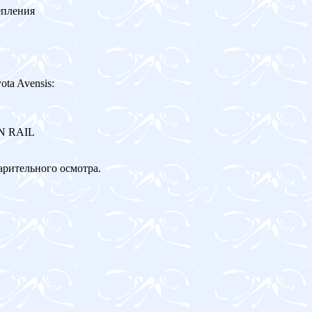
епления
ta Avensis:
ON RAIL
арительного осмотра.