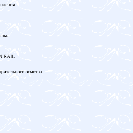
епления
nma:
ON RAIL
арительного осмотра.