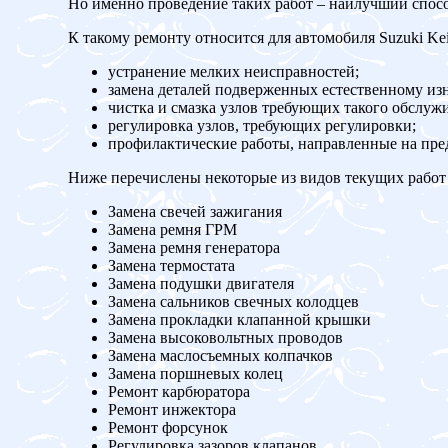
Но именно проведение таких работ – наилучший спос
К такому ремонту относится для автомобиля Suzuki Kei
устранение мелких неисправностей;
замена деталей подверженных естественному изн
чистка и смазка узлов требующих такого обслуж
регулировка узлов, требующих регулировки;
профилактические работы, направленные на пр
Ниже перечислены некоторые из видов текущих работ 
Замена свечей зажигания
Замена ремня ГРМ
Замена ремня генератора
Замена термостата
Замена подушки двигателя
Замена сальников свечных колодцев
Замена прокладки клапанной крышки
Замена высоковольтных проводов
Замена маслосъемных колпачков
Замена поршневых колец
Ремонт карбюратора
Ремонт инжектора
Ремонт форсунок
Регулировка зазоров клапанов