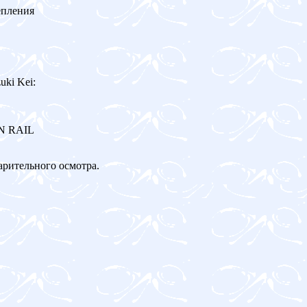
епления
ki Kei:
ON RAIL
арительного осмотра.