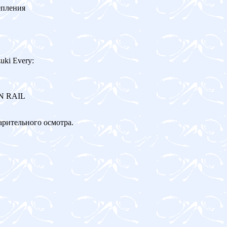
епления
ki Every:
ON RAIL
арительного осмотра.