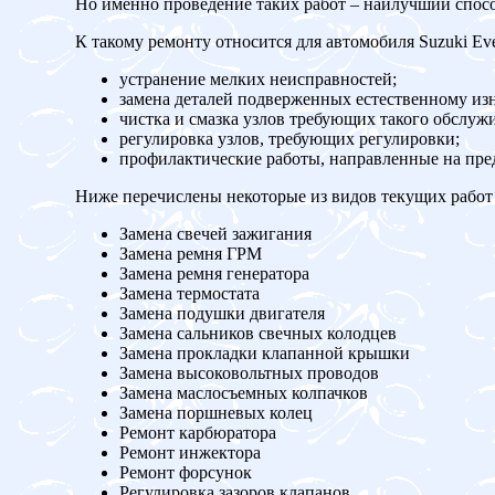
Но именно проведение таких работ – наилучший спос
К такому ремонту относится для автомобиля Suzuki Eve
устранение мелких неисправностей;
замена деталей подверженных естественному изн
чистка и смазка узлов требующих такого обслуж
регулировка узлов, требующих регулировки;
профилактические работы, направленные на пр
Ниже перечислены некоторые из видов текущих работ 
Замена свечей зажигания
Замена ремня ГРМ
Замена ремня генератора
Замена термостата
Замена подушки двигателя
Замена сальников свечных колодцев
Замена прокладки клапанной крышки
Замена высоковольтных проводов
Замена маслосъемных колпачков
Замена поршневых колец
Ремонт карбюратора
Ремонт инжектора
Ремонт форсунок
Регулировка зазоров клапанов