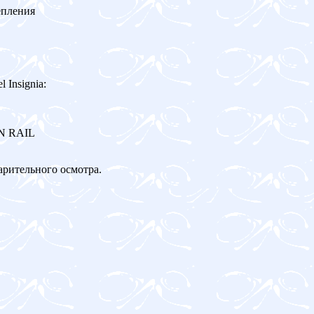
епления
Insignia:
ON RAIL
арительного осмотра.