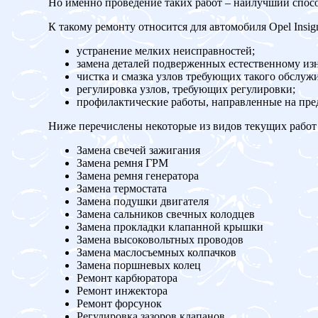
Но именно проведение таких работ – наилучший спос
К такому ремонту относится для автомобиля Opel Insign
устранение мелких неисправностей;
замена деталей подверженных естественному изн
чистка и смазка узлов требующих такого обслуж
регулировка узлов, требующих регулировки;
профилактические работы, направленные на пр
Ниже перечислены некоторые из видов текущих работ 
Замена свечей зажигания
Замена ремня ГРМ
Замена ремня генератора
Замена термостата
Замена подушки двигателя
Замена сальников свечных колодцев
Замена прокладки клапанной крышки
Замена высоковольтных проводов
Замена маслосъемных колпачков
Замена поршневых колец
Ремонт карбюратора
Ремонт инжектора
Ремонт форсунок
Регулировка зазоров клапанов