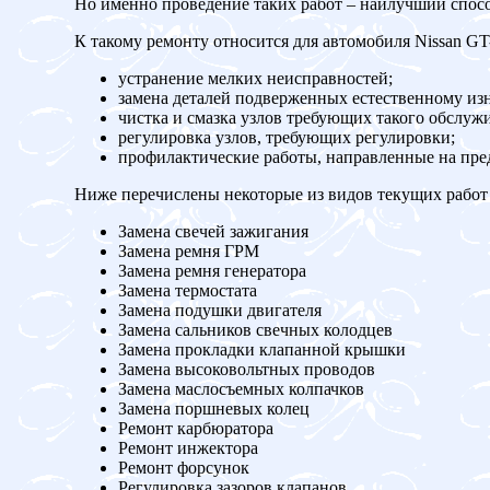
Но именно проведение таких работ – наилучший спос
К такому ремонту относится для автомобиля Nissan GT
устранение мелких неисправностей;
замена деталей подверженных естественному изн
чистка и смазка узлов требующих такого обслуж
регулировка узлов, требующих регулировки;
профилактические работы, направленные на пр
Ниже перечислены некоторые из видов текущих работ 
Замена свечей зажигания
Замена ремня ГРМ
Замена ремня генератора
Замена термостата
Замена подушки двигателя
Замена сальников свечных колодцев
Замена прокладки клапанной крышки
Замена высоковольтных проводов
Замена маслосъемных колпачков
Замена поршневых колец
Ремонт карбюратора
Ремонт инжектора
Ремонт форсунок
Регулировка зазоров клапанов