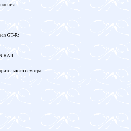
епления
san GT-R:
ON RAIL
арительного осмотра.