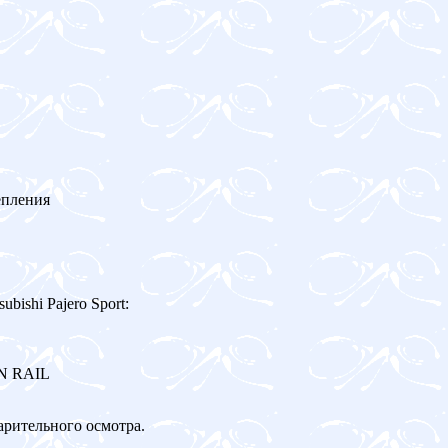
епления
ishi Pajero Sport:
ON RAIL
арительного осмотра.