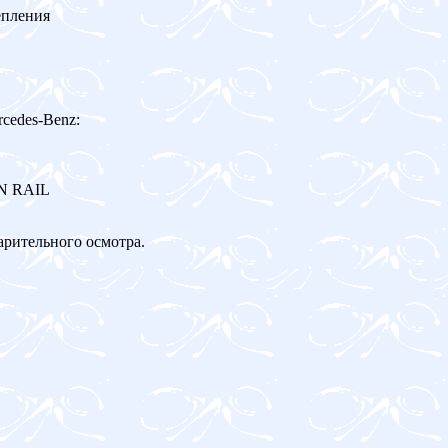
епления
cedes-Benz:
ON RAIL
арительного осмотра.