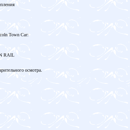
епления
oln Town Car:
ON RAIL
арительного осмотра.