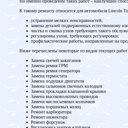
Но именно проведение таких работ – наилучший спос
К такому ремонту относится для автомобиля Lincoln T
устранение мелких неисправностей;
замена деталей подверженных естественному изн
чистка и смазка узлов требующих такого обслуж
регулировка узлов, требующих регулировки;
профилактические работы, направленные на пр
Ниже перечислены некоторые из видов текущих работ 
Замена свечей зажигания
Замена ремня ГРМ
Замена ремня генератора
Замена термостата
Замена подушки двигателя
Замена сальников свечных колодцев
Замена прокладки клапанной крышки
Замена высоковольтных проводов
Замена маслосъемных колпачков
Замена поршневых колец
Ремонт карбюратора
Ремонт инжектора
Ремонт форсунок
Регулировка зазоров клапанов