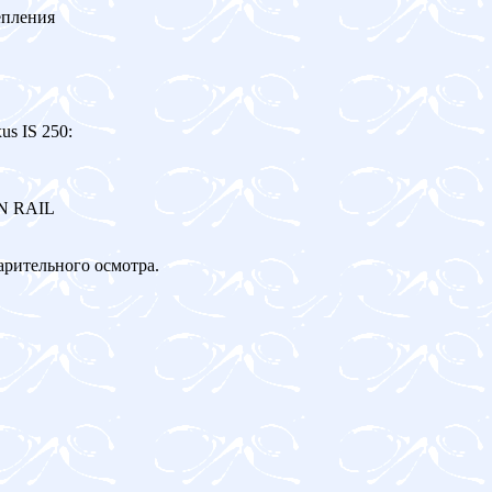
епления
s IS 250:
ON RAIL
арительного осмотра.