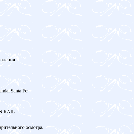
епления
dai Santa Fe:
ON RAIL
арительного осмотра.