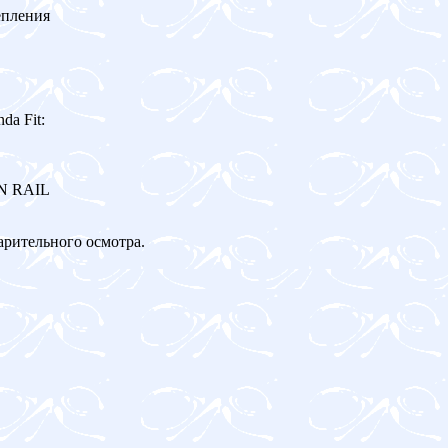
епления
a Fit:
ON RAIL
арительного осмотра.