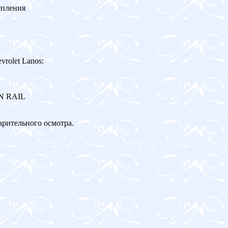
епления
rolet Lanos:
ON RAIL
арительного осмотра.