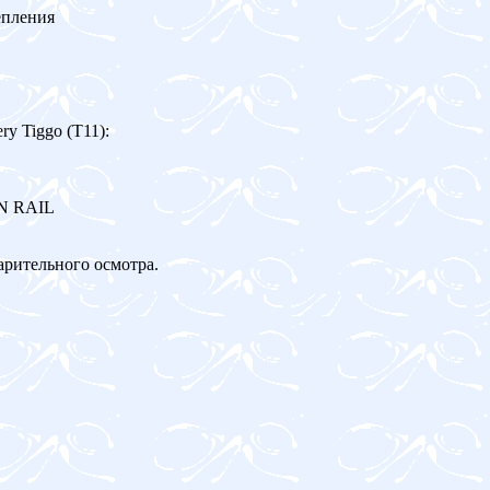
епления
y Tiggo (T11):
ON RAIL
арительного осмотра.