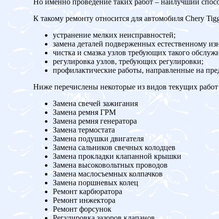
Но именно проведение таких работ – наилучший спос
К такому ремонту относится для автомобиля Chery Tigg
устранение мелких неисправностей;
замена деталей подверженных естественному изн
чистка и смазка узлов требующих такого обслуж
регулировка узлов, требующих регулировки;
профилактические работы, направленные на пр
Ниже перечислены некоторые из видов текущих работ 
Замена свечей зажигания
Замена ремня ГРМ
Замена ремня генератора
Замена термостата
Замена подушки двигателя
Замена сальников свечных колодцев
Замена прокладки клапанной крышки
Замена высоковольтных проводов
Замена маслосъемных колпачков
Замена поршневых колец
Ремонт карбюратора
Ремонт инжектора
Ремонт форсунок
Регулировка зазоров клапанов