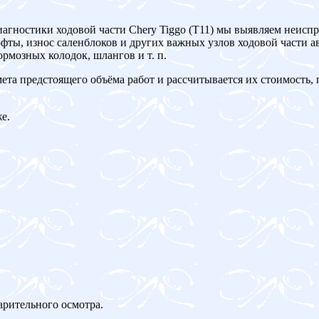
иагностики ходовой части Chery Tiggo (T11) мы выявляем неисп
ты, износ саленблоков и других важных узлов ходовой части ав
рмозных колодок, шлангов и т. п.
мета предстоящего объёма работ и рассчитывается их стоимость,
е.
арительного осмотра.